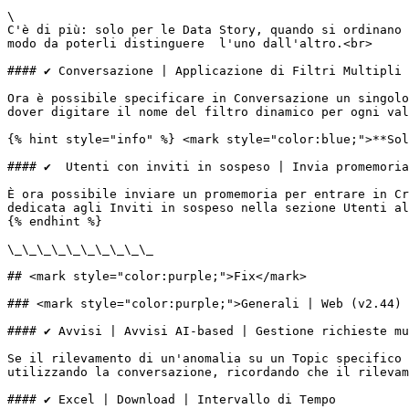
\

C'è di più: solo per le Data Story, quando si ordinano 
modo da poterli distinguere  l'uno dall'altro.<br>

#### ✔️ Conversazione | Applicazione di Filtri Multipli

Ora è possibile specificare in Conversazione un singolo
dover digitare il nome del filtro dinamico per ogni val
{% hint style="info" %} <mark style="color:blue;">**Sol
#### ✔️  Utenti con inviti in sospeso | Invia promemoria

È ora possibile inviare un promemoria per entrare in Cr
dedicata agli Inviti in sospeso nella sezione Utenti al
{% endhint %}

\_\_\_\_\_\_\_\_\_\_

## <mark style="color:purple;">Fix</mark>

### <mark style="color:purple;">Generali | Web (v2.44) 
#### ✔️ Avvisi | Avvisi AI-based | Gestione richieste mu
Se il rilevamento di un'anomalia su un Topic specifico 
utilizzando la conversazione, ricordando che il rilevam
#### ✔️ Excel | Download | Intervallo di Tempo
