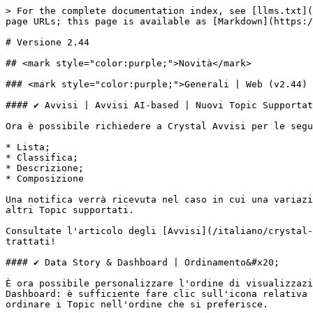
> For the complete documentation index, see [llms.txt](
page URLs; this page is available as [Markdown](https:/
# Versione 2.44

## <mark style="color:purple;">Novità</mark>

### <mark style="color:purple;">Generali | Web (v2.44) 
#### ✔️ Avvisi | Avvisi AI-based | Nuovi Topic Supportat
Ora è possibile richiedere a Crystal Avvisi per le segu
* Lista;

* Classifica;

* Descrizione;

* Composizione

Una notifica verrà ricevuta nel caso in cui una variazi
altri Topic supportati.

Consultate l'articolo degli [Avvisi](/italiano/crystal-
trattati!

#### ✔️ Data Story & Dashboard | Ordinamento&#x20;

È ora possibile personalizzare l'ordine di visualizzazi
Dashboard: è sufficiente fare clic sull'icona relativa 
ordinare i Topic nell'ordine che si preferisce.
