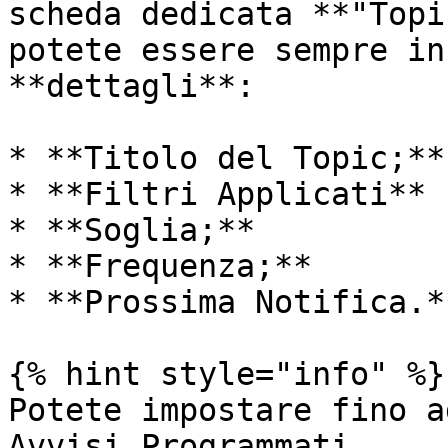
scheda dedicata **"Topi
potete essere sempre in
**dettagli**:

* **Titolo del Topic;**

* **Filtri Applicati** 
* **Soglia;**

* **Frequenza;**

* **Prossima Notifica.**
{% hint style="info" %}

Potete impostare fino a
Avvisi Programmati.
