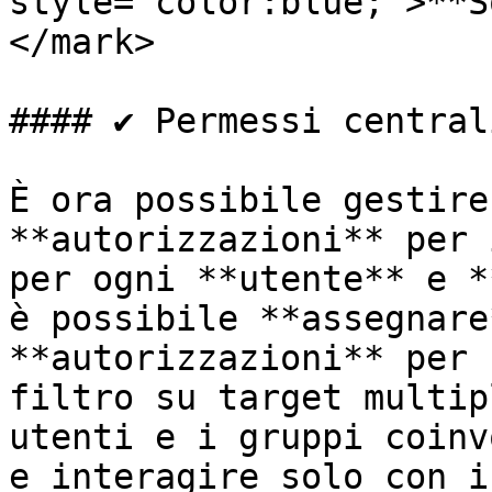
style="color:blue;">**S
</mark>

#### ✔️ Permessi central
È ora possibile gestire
**autorizzazioni** per 
per ogni **utente** e *
è possibile **assegnare
**autorizzazioni** per 
filtro su target multip
utenti e i gruppi coinv
e interagire solo con i