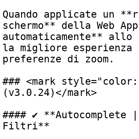
Quando applicate un **r
schermo** della Web App
automaticamente** allo 
la migliore esperienza 
preferenze di zoom.

### <mark style="color:
(v3.0.24)</mark>

#### ✔️ **Autocomplete |
Filtri**
