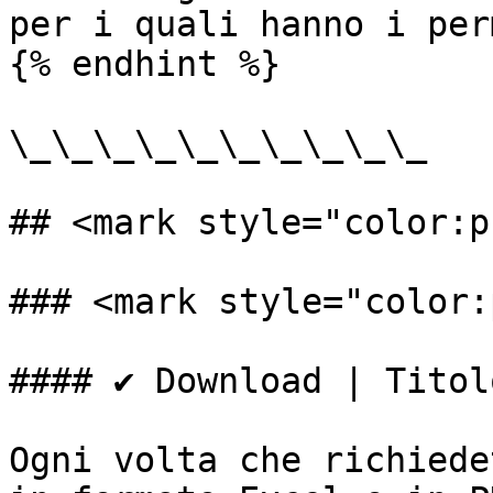
per i quali hanno i per
{% endhint %}

\_\_\_\_\_\_\_\_\_\_

## <mark style="color:p
### <mark style="color:
#### ✔️ Download | Titol
Ogni volta che richiede