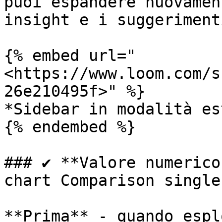
puoi espandere nuovamen
insight e i suggerimenti
{% embed url="
<https://www.loom.com/s
26e210495f>" %}

*Sidebar in modalità es
{% endembed %}

### ✔️ **Valore numerico
chart Comparison single
**Prima** - quando espl