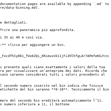
documentation pages are available by appending `.md` to 
re/data-binning.md).

e dettagliati.

frire una panoramica più approfondita.

i 35 ai 40 e così via.

:** clicca per aggiungere un bin.

_FocdfhIy8b1_fUo6ZQi_KRimuvnk11jFiZHlhfgLAr7APmfeKGJtzs
i presente quali siano esattamente i valori della tua 
ra per visualizzare un’anteprima dei dati. Ricorda che 
caso saranno considerati tutti i valori precedenti al 
l secondo numero inserito nel bin indica che finisce 
etichette del bin saranno **0-10**. Tecnicamente il bin 
mero del secondo bin erediterà automaticamente l’11. 
n numero inferiore a 11, il bottone
