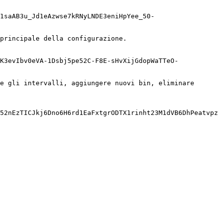
1saAB3u_Jd1eAzwse7kRNyLNDE3eniHpYee_50-
principale della configurazione.

K3evIbv0eVA-1Dsbj5pe52C-F8E-sHvXijGdopWaTTeO-
e gli intervalli, aggiungere nuovi bin, eliminare 
52nEzTICJkj6Dno6H6rd1EaFxtgrODTX1rinht23M1dVB6DhPeatvpz