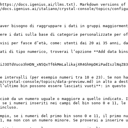
https://docs.igenius.ai/llms.txt). Markdown versions of 
/docs.igenius.ai/italiano/crystal-console/topics/configu
aver bisogno di raggruppare i dati in gruppi maggiorment
ere i dati sulla base di categorie personalizzate per of
visi per fasce d’età, come: utenti dai 20 ai 35 anni, da
ati di tipo numerico, troverai l’opzione **Add data bins
iJ3OTdVuco3hHDN_xN5QxTf6kMmLalikajXR4GhHpDKiPadIszlNqZ83
e intervalli (per esempio numeri tra 10 e 23). Se non ha
o/crystal-console/topics/data-preview.md) in alto a dest
l’ultimo bin possono essere lasciati vuoti**: in questo 
cioè da un numero uguale o maggiore a quello indicato. I
 se i numeri inseriti nei campi del bin sono 0 e 11, le 
incluso.

mpio, se i numeri del primo bin sono 0 e 11, il primo nu
1, ma non con un numero minore. Se proverai a inserire u