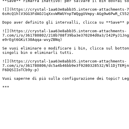
**Save** rimarrà inattivo: per salvare il bin dovrai so
![](https://crystal-1aa63e8abb35.intercom-attachments-
6sHcQ1hlV3GG3FdAOJ1qXxvWRWUYnpTWQggUVmpy-AGg9w6PwR_C552
Dopo aver definito gli intervalli, clicca su **Save** p
![](https://crystal-1aa63e8abb35.intercom-attachments-
7.com/i/o/361780802/218b708f39ba3e370204d0a3/I42PyJ1Jng
e9rEgt6GKit30Aqqa-wvyZBNq)

Se vuoi eliminare o modificare i bin, clicca sul botton
singoli bin o eliminarli tutti.

![](https://crystal-1aa63e8abb35.intercom-attachments-
7.com/i/o/361780806/dc5a4b46bb9e3f9280328532/Nl1DjTEMjn
F6DQSIIoTCb9y-p)

Vuoi saperne di più sulla configurazione dei topic? Leg