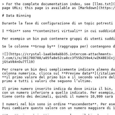
> For the complete documentation index, see [llms.txt](
page URLs; this page is available as [Markdown](https:/
# Data Binning

Durante la fase di configurazione di un topic potresti 
I **bin** sono **contenitori virtuali** in cui suddivid
Per esempio un bin può contenere gruppi di utenti suddi
Se le colonne **Group by** (raggruppa per) contengono d
![](https://crystal-1aa63e8abb35.intercom-attachments-
7.com/i/o/361780788/a05fa8e52ca8cc3f55b259e4/wZK4BE3Ixj
jGtaV84nOu7Tl19)

Per creare un bin devi semplicemente indicare almeno du
colonna numerica, clicca su[ **Preview data**](/italian
**il primo valore del primo bin e il secondo valore del
primo e tutti i valori che seguono l’ultimo.

Il primo numero inserito indica da dove inizia il bin, 
con un numero inferiore a quello indicato. Per esempio,
tiene conto dei decimali, quindi il numero 10,999 sarà 
I numeri nel bin sono in ordine **ascendente**. Per ese
Puoi cambiare questo valore con un numero maggiore di 1