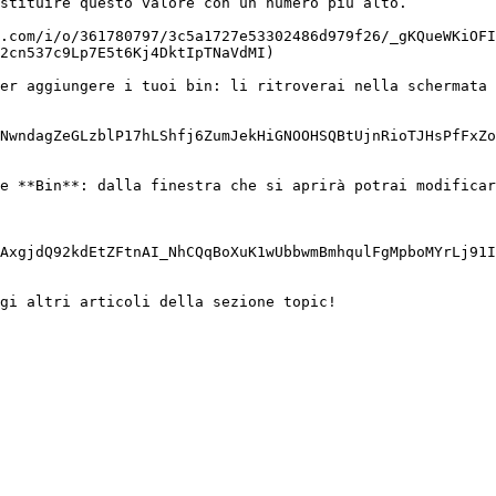
stituire questo valore con un numero più alto.

7.com/i/o/361780797/3c5a1727e53302486d979f26/_gKQueWKiOFI
2cn537c9Lp7E5t6Kj4DktIpTNaVdMI)

er aggiungere i tuoi bin: li ritroverai nella schermata 
NwndagZeGLzblP17hLShfj6ZumJekHiGNOOHSQBtUjnRioTJHsPfFxZo
e **Bin**: dalla finestra che si aprirà potrai modificar
AxgjdQ92kdEtZFtnAI_NhCQqBoXuK1wUbbwmBmhqulFgMpboMYrLj91I
gi altri articoli della sezione topic!
