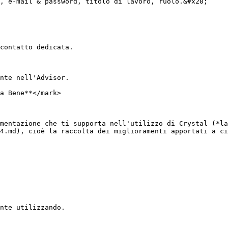
, e-mail & password, titolo di lavoro, ruolo.&#x20;

contatto dedicata.

nte nell'Advisor.

a Bene**</mark>

mentazione che ti supporta nell'utilizzo di Crystal (*la
4.md), cioè la raccolta dei miglioramenti apportati a ci
nte utilizzando.
