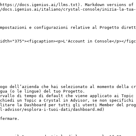
https://docs.igenius.ai/llms.txt). Markdown versions of 
/docs.igenius.ai/italiano/crystal-console/inizia-la-tua-
mpostazioni e configurazioni relative al Progetto dirett
idth="375"><figcaption><p>L'Account in Console</p></figc
ogo dell’azienda che hai selezionato al momento della cr
gua (o le lingue) del tuo Progetto.

rvallo di tempo di default che viene applicato ai Topic 
chiedi un Topic a Crystal in Advisor, se non specifichi 
litare la Dashboard per tutti gli utenti Member del prog
l-advisor/esplora-i-tuoi-dati/dashboard.md)

fermare.
