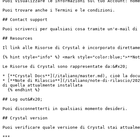
Puoi visualizzare le informazioni sul tuo Account: nome
Puoi trovare anche i Termini e le condizioni.

## Contact support

Puoi scriverci per qualsiasi cosa tramite un'e-mail di 
## Resources

Il link alle Risorse di Crystal è incorporato direttame
{% hint style="info" %} <mark style="color:blue;">**Not
Le Risorse di Crystal sono rappresentate da:&#x20;

* [**Crystal Docs**](/italiano/master.md), cioè la docu
* [**Note di Rilascio**](/italiano/note-di-rilascio/202
di quella attualmente installata

  {% endhint %}

## Log out&#x20;

Puoi disconnetterti in qualsiasi momento desideri.

## Crystal version

Puoi verificare quale versione di Crystal stai attualme