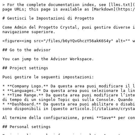
> For the complete documentation index, see [llms.txt](
page URLs; this page is available as [Markdown](https:/
# Gestisci le Impostazioni di Progetto

Come Admin del Progetto Crystal, puoi gestire diverse i
navigazione superiore.

<figure><img src="/files/b6yYQvGhczY56akK6S4y" alt="" w
## Go to the advisor

You can jump to the Advisor Workspace.

## Project settings

Puoi gestire le seguenti impostazioni:

* **Company Logo.** Da questa area puoi modificare il l
* **Languages.** Da questa area puoi selezionare la lin
* **Time Range.** Da questa area puoi modificare l’inte
di tempo di un singolo Topic qui sulla Console. Quando 
* **Dashboard.** Da questa area puoi abilitare o disabi
sono disponibili in [questo articolo.](/italiano/crysta
Al termine della configurazione, premi **Save** per con
## Personal settings
