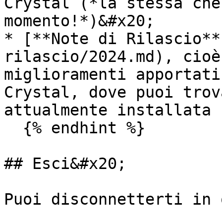
Crystal (*la stessa che
momento!*)&#x20;

* [**Note di Rilascio**
rilascio/2024.md), cioè
miglioramenti apportati
Crystal, dove puoi trov
attualmente installata

  {% endhint %}

## Esci&#x20;

Puoi disconnetterti in 