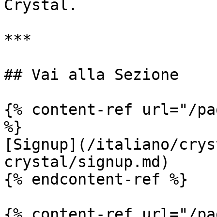
Crystal.

***

## Vai alla Sezione

{% content-ref url="/pa
%}

[Signup](/italiano/crys
crystal/signup.md)

{% endcontent-ref %}

{% content-ref url="/pa