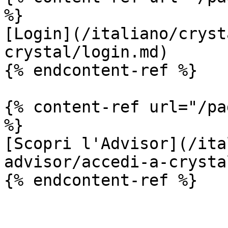
%}

[Login](/italiano/cryst
crystal/login.md)

{% endcontent-ref %}

{% content-ref url="/pa
%}

[Scopri l'Advisor](/ita
advisor/accedi-a-crysta